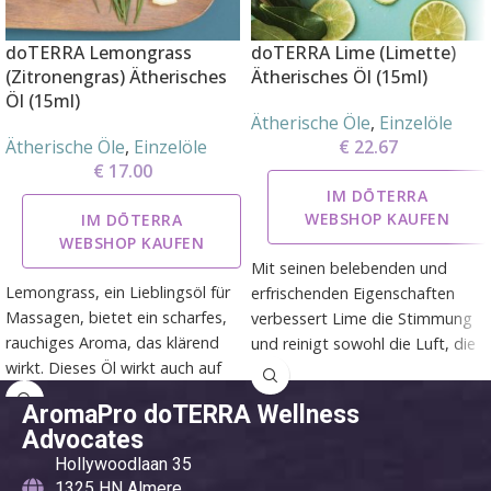
doTERRA Lemongrass
doTERRA Lime (Limette)
(Zitronengras) Ätherisches
Ätherisches Öl (15ml)
Öl (15ml)
Ätherische Öle
,
Einzelöle
Ätherische Öle
,
Einzelöle
€
22.67
€
17.00
IM DŌTERRA
WEBSHOP KAUFEN
IM DŌTERRA
WEBSHOP KAUFEN
Mit seinen belebenden und
Lemongrass, ein Lieblingsöl für
erfrischenden Eigenschaften
Massagen, bietet ein scharfes,
verbessert Lime die Stimmung
rauchiges Aroma, das klärend
und reinigt sowohl die Luft, die
wirkt. Dieses Öl wirkt auch auf
Haut als auch unser inneres
natürliche Weise
System. Das ätherische Öl hat
AromaPro doTERRA Wellness
insektenabweisend.
einen kräftigen Zitrusduft und
Advocates
gibt Energie.
Hollywoodlaan 35
1325 HN Almere