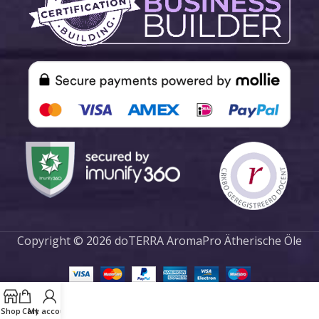
Copyright © 2026 doTERRA AromaPro Ätherische Öle
Shop
Cart
My account