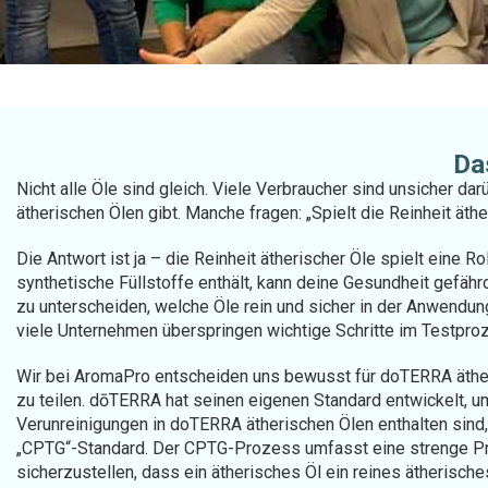
Da
Nicht alle Öle sind gleich. Viele Verbraucher sind unsicher d
ätherischen Ölen gibt. Manche fragen: „Spielt die Reinheit äthe
Die Antwort ist ja – die Reinheit ätherischer Öle spielt eine
synthetische Füllstoffe enthält, kann deine Gesundheit gefähr
zu unterscheiden, welche Öle rein und sicher in der Anwendun
viele Unternehmen überspringen wichtige Schritte im Testproz
Wir bei AromaPro entscheiden uns bewusst für doTERRA ätheri
zu teilen. dōTERRA hat seinen eigenen Standard entwickelt, um
Verunreinigungen in doTERRA ätherischen Ölen enthalten sind, 
„CPTG“-Standard. Der CPTG-Prozess umfasst eine strenge Prü
sicherzustellen, dass ein ätherisches Öl ein reines ätherisches