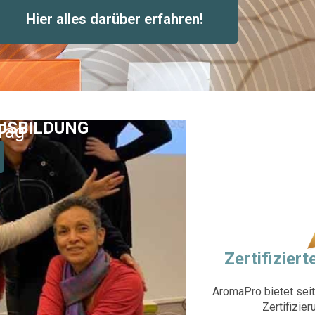
Hier alles darüber erfahren!
USBILDUNG
Tag
Zertifizie
AromaPro bietet sei
Zertifizier