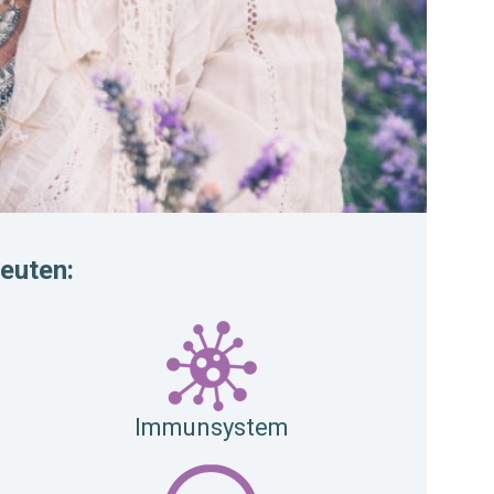
euten:
e
Immunsystem