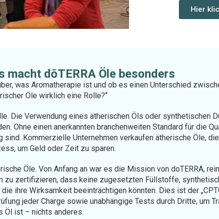
Hier kl
s macht dōTERRA Öle besonders
arüber, was Aromatherapie ist und ob es einen Unterschied zwisc
rischer Öle wirklich eine Rolle?“
 Rolle. Die Verwendung eines ätherischen Öls oder synthetischen 
den. Ohne einen anerkannten branchenweiten Standard für die Qua
g sind. Kommerzielle Unternehmen verkaufen ätherische Öle, die 
ess, um Geld oder Zeit zu sparen.
sche Öle. Von Anfang an war es die Mission von doTERRA, reine
 zu zertifizieren, dass keine zugesetzten Füllstoffe, synthetis
die ihre Wirksamkeit beeinträchtigen könnten. Dies ist der „CPT
fung jeder Charge sowie unabhängige Tests durch Dritte, um T
 Öl ist – nichts anderes.