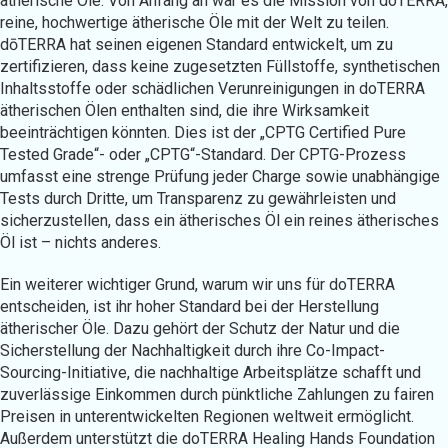
ätherische Öle. Von Anfang an war es die Mission von doTERRA,
reine, hochwertige ätherische Öle mit der Welt zu teilen.
dōTERRA hat seinen eigenen Standard entwickelt, um zu
zertifizieren, dass keine zugesetzten Füllstoffe, synthetischen
Inhaltsstoffe oder schädlichen Verunreinigungen in doTERRA
ätherischen Ölen enthalten sind, die ihre Wirksamkeit
beeinträchtigen könnten. Dies ist der „CPTG Certified Pure
Tested Grade“- oder „CPTG“-Standard. Der CPTG-Prozess
umfasst eine strenge Prüfung jeder Charge sowie unabhängige
Tests durch Dritte, um Transparenz zu gewährleisten und
sicherzustellen, dass ein ätherisches Öl ein reines ätherisches
Öl ist – nichts anderes.
Ein weiterer wichtiger Grund, warum wir uns für doTERRA
entscheiden, ist ihr hoher Standard bei der Herstellung
ätherischer Öle. Dazu gehört der Schutz der Natur und die
Sicherstellung der Nachhaltigkeit durch ihre Co-Impact-
Sourcing-Initiative, die nachhaltige Arbeitsplätze schafft und
zuverlässige Einkommen durch pünktliche Zahlungen zu fairen
Preisen in unterentwickelten Regionen weltweit ermöglicht.
Außerdem unterstützt die doTERRA Healing Hands Foundation