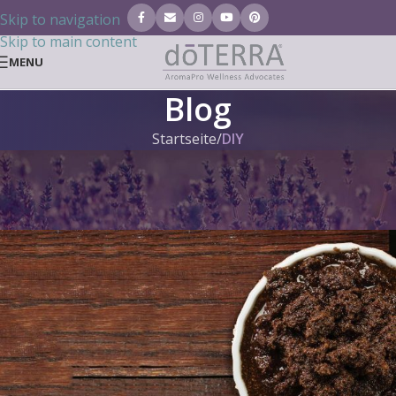
Skip to navigation
Skip to main content
MENU
Blog
Startseite
/
DIY
DIY
,
DOTERRA BLOG
Verjüngendes Kaffee-Peeling
Tanja Tielen
On 7. Juli 2021