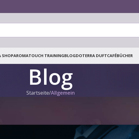
A SHOP
AROMATOUCH TRAINING
BLOG
DOTERRA DUFTCAFÉ
BÜCHER
Blog
Startseite
/
Allgemein
ROMATHERAPIE
,
ÄTHERISCHE ÖLE
,
EMOTIONEN
,
WISSENSCHAFTLICH
borgene Kraft der ätherischen Öle
rieben von
Tanja Tielen
On 18. November 2024