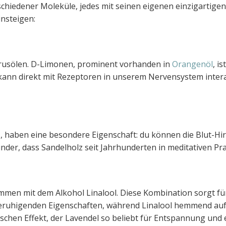
chiedener Moleküle, jedes mit seinen eigenen einzigartige
insteigen:
trusölen. D-Limonen, prominent vorhanden in
Orangenöl
, i
nn direkt mit Rezeptoren in unserem Nervensystem intera
z
, haben eine besondere Eigenschaft: du können die Blut-Hir
der, dass Sandelholz seit Jahrhunderten in meditativen Pra
sammen mit dem Alkohol Linalool. Diese Kombination sorgt f
 beruhigenden Eigenschaften, während Linalool hemmend auf
chen Effekt, der Lavendel so beliebt für Entspannung und 