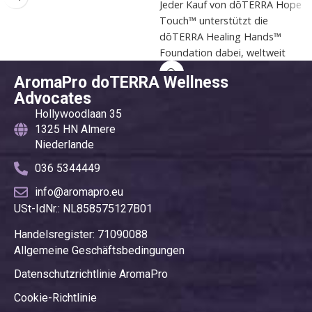
Jeder Kauf von dōTERRA Hope
gespendet, die Bemühungen
Touch™ unterstützt die
zur Bekämpfung des
dōTERRA Healing Hands™
Menschenhandels weltweit
Foundation dabei, weltweit
unterstützt.
einen positiven Einfluss zu
AromaPro doTERRA Wellness
machen. Eine kraftvolle
Advocates
Mischung ätherischer Öle, die
Hollywoodlaan 35
eine aufheiternde und
1325 HN Almere
hoffnungsvolle Atmosphäre
Niederlande
schafft.
036 5344449
info@aromapro.eu
USt-IdNr.: NL858575127B01
Handelsregister: 71090088
Allgemeine Geschäftsbedingungen
Datenschutzrichtlinie AromaPro
Cookie-Richtlinie