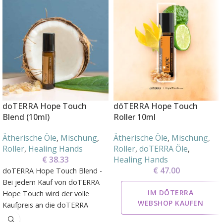
doTERRA Hope Touch
dōTERRA Hope Touch
Blend (10ml)
Roller 10ml
Ätherische Öle
,
Mischung
,
Ätherische Öle
,
Mischung
,
Roller
,
Healing Hands
Roller
,
doTERRA Öle
,
€
38.33
Healing Hands
€
47.00
doTERRA Hope Touch Blend -
Bei jedem Kauf von doTERRA
IM DŌTERRA
Hope Touch wird der volle
WEBSHOP KAUFEN
Kaufpreis an die doTERRA
Healing Hands Foundation™*