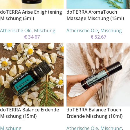
doTERRA Arise Enlightening
doTERRA AromaTouch
Mischung (5ml)
Massage Mischung (15ml)
Ätherische Öle
,
Mischung
Ätherische Öle
,
Mischung
€
34.67
€
52.67
doTERRA Balance Erdende
doTERRA Balance Touch
Mischung (15ml)
Erdende Mischung (10ml)
Mischung
Ätherische Öle
,
Mischung
,