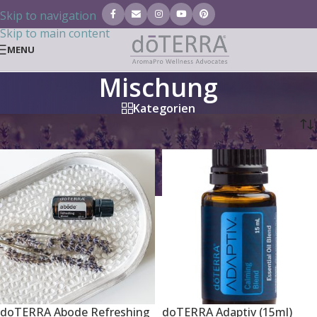
Skip to navigation
Skip to main content
MENU
Mischung
Kategorien
Startseite
/
Ätherische Öle
/
Mischung
doTERRA Abode Refreshing
doTERRA Adaptiv (15ml)