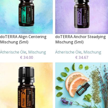
doTERRA Align Centering
doTERRA Anchor Steadying
Mischung (5ml)
Mischung (5ml)
Ätherische Öle
,
Mischung
Ätherische Öle
,
Mischung
€
34.00
€
34.67