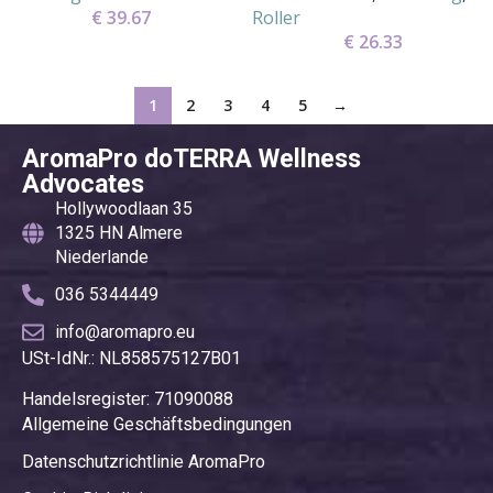
€
39.67
Roller
€
26.33
1
2
3
4
5
→
AromaPro doTERRA Wellness
Advocates
Hollywoodlaan 35
1325 HN Almere
Niederlande
036 5344449
info@aromapro.eu
USt-IdNr.: NL858575127B01
Handelsregister: 71090088
Allgemeine Geschäftsbedingungen
Datenschutzrichtlinie AromaPro