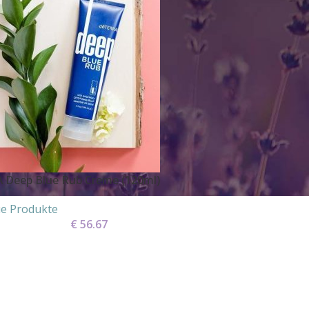
 Deep Blue Rub Creme (120ml)
e Produkte
€
56.67