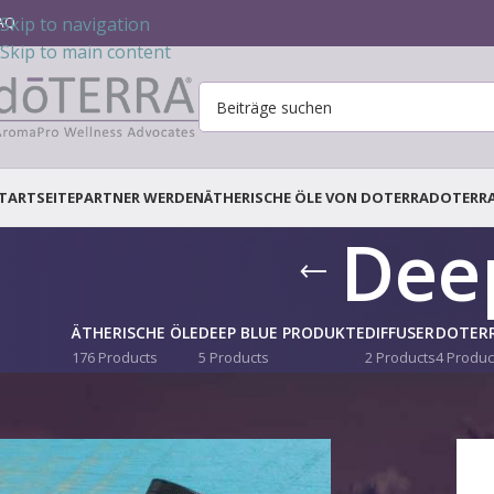
Skip to navigation
AQ
Skip to main content
TARTSEITE
PARTNER WERDEN
ÄTHERISCHE ÖLE VON DOTERRA
DOTERR
Dee
ÄTHERISCHE ÖLE
DEEP BLUE PRODUKTE
DIFFUSER
DOTERR
176 Products
5 Products
2 Products
4 Produc
Startseite
/
Deep Blue Produkte