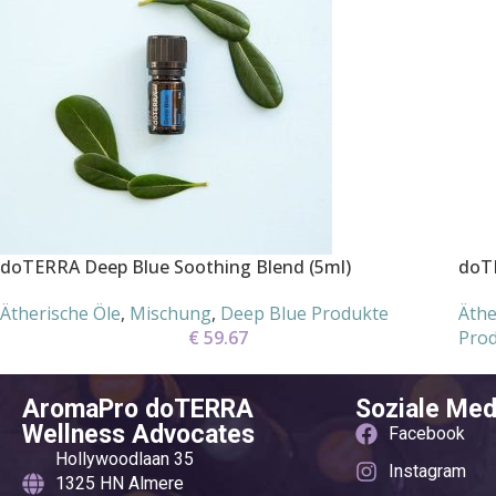
doTERRA Deep Blue Soothing Blend (5ml)
doTE
Ätherische Öle
,
Mischung
,
Deep Blue Produkte
Äthe
€
59.67
Pro
AromaPro doTERRA
Soziale Med
Wellness Advocates
Facebook
Hollywoodlaan 35
Instagram
1325 HN Almere