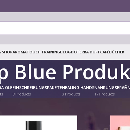
A SHOP
AROMATOUCH TRAINING
BLOG
DOTERRA DUFTCAFÉ
BÜCHER
p Blue Produk
A ÖLE
EINSCHREIBUNGSPAKETE
HEALING HANDS
NAHRUNGSERGÄ
ts
8 Products
3 Products
17 Products