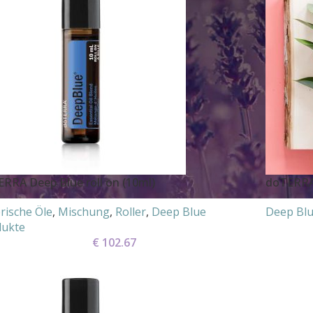
RRA Deep Blue roll on (10ml)
doTERRA
rische Öle
,
Mischung
,
Roller
,
Deep Blue
Deep Blu
dukte
€
102.67