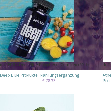
doTERRA Deep Blue Polyphenol Complex (60st)
doTE
Deep Blue Produkte
,
Nahrungsergänzung
Äthe
€
78.33
Pro