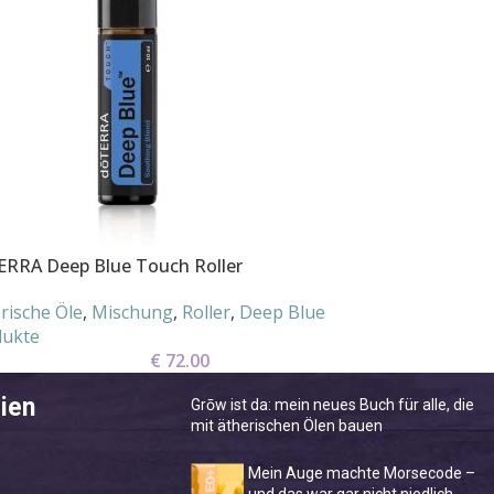
RRA Deep Blue Touch Roller
rische Öle
,
Mischung
,
Roller
,
Deep Blue
dukte
€
72.00
ien
Grōw ist da: mein neues Buch für alle, die
mit ätherischen Ölen bauen
Mein Auge machte Morsecode –