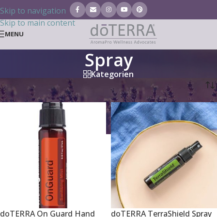
Skip to navigation
Skip to main content
MENU
Spray
Kategorien
Startseite
/
Ätherische Öle
/
Spray
doTERRA On Guard Hand
doTERRA TerraShield Spray