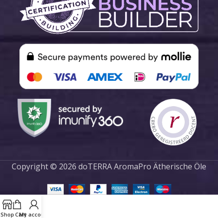
Copyright © 2026 doTERRA AromaPro Ätherische Öle
Shop
Cart
My account