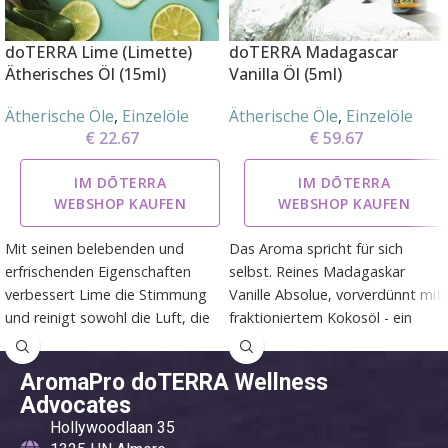
doTERRA Lime (Limette)
doTERRA Madagascar
Ätherisches Öl (15ml)
Vanilla Öl (5ml)
Ätherische Öle
,
Einzelöle
Ätherische Öle
,
Einzelöle
€
22.67
€
59.67
IM DŌTERRA
IM DŌTERRA
WEBSHOP KAUFEN
WEBSHOP KAUFEN
Mit seinen belebenden und
Das Aroma spricht für sich
erfrischenden Eigenschaften
selbst. Reines Madagaskar
verbessert Lime die Stimmung
Vanille Absolue, vorverdünnt mit
und reinigt sowohl die Luft, die
fraktioniertem Kokosöl - ein
Haut als auch unser inneres
ätherisches Öl, das sich
System. Das ätherische Öl hat
besonders für Diffuser-
AromaPro doTERRA Wellness
einen kräftigen Zitrusduft und
Mischungen und verschiedene
Advocates
gibt Energie.
topische Anwendungen eignet.
Hollywoodlaan 35