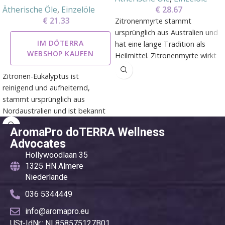
Ätherische Öle
,
Einzelöle
€
28.67
€
21.33
Zitronenmyrte stammt
ursprünglich aus Australien und
IM DŌTERRA
hat eine lange Tradition als
WEBSHOP KAUFEN
Heilmittel. Zitronenmyrte wirkt
in erster Linie reinigend, fördert
Zitronen-Eukalyptus ist
aber auch Gefühle von
reinigend und aufheiternd,
Positivität und Ruhe.
stammt ursprünglich aus
Nordaustralien und ist bekannt
für sein erfrischendes, nach
AromaPro doTERRA Wellness
Zitrone duftendes Aroma.
Advocates
Hollywoodlaan 35
1325 HN Almere
Niederlande
036 5344449
info@aromapro.eu
USt-IdNr.: NL858575127B01