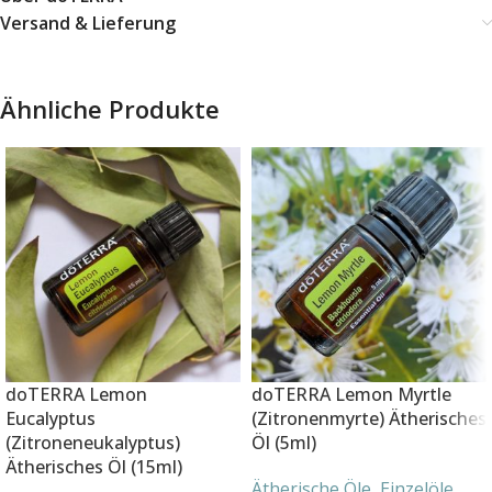
Versand & Lieferung
Ähnliche Produkte
doTERRA Lemon
doTERRA Lemon Myrtle
Eucalyptus
(Zitronenmyrte) Ätherisches
(Zitroneneukalyptus)
Öl (5ml)
Ätherisches Öl (15ml)
Ätherische Öle
,
Einzelöle